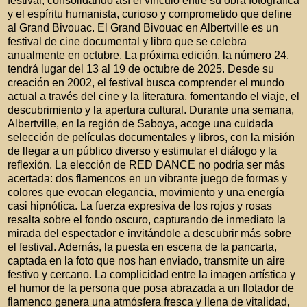
festival, consolidando así el vínculo entre su obra fotográfica
y el espíritu humanista, curioso y
comprometido que define
al Grand Bivouac. El Grand Bivouac en Albertville es un
festival de cine documental y libro que se celebra
anualmente en octubre. La próxima edición, la número 24,
tendrá lugar del 13 al 19 de octubre de 2025. Desde su
creación en 2002, el festival busca comprender el mundo
actual a través del cine y la literatura, fomentando el viaje, el
descubrimiento y la apertura cultural. Durante una semana,
Albertville, en la región de Saboya, acoge una cuidada
selección de películas documentales y libros, con la misión
de llegar a un público diverso y estimular el diálogo y la
reflexión. La elección de RED DANCE no podría ser más
acertada: dos flamencos en un vibrante juego de formas y
colores que evocan elegancia, movimiento y una energía
casi hipnótica. La fuerza expresiva de los rojos y rosas
resalta sobre el fondo oscuro, capturando de inmediato la
mirada del espectador e invitándole a descubrir más sobre
el festival. Además, la puesta en escena de la pancarta,
captada en la foto que nos han enviado, transmite un aire
festivo y cercano. La complicidad entre la imagen artística y
el humor de la persona que posa abrazada a un flotador de
flamenco genera una atmósfera fresca y llena de vitalidad,