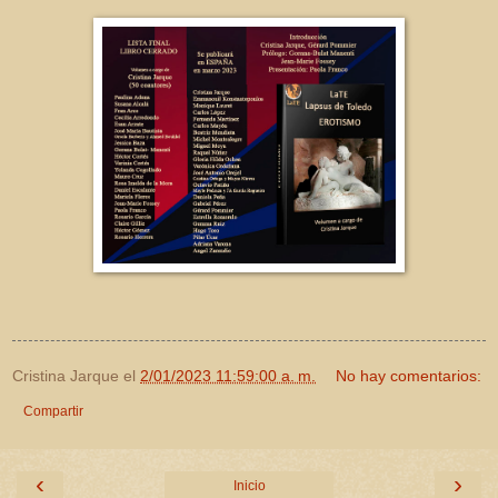
Cristina Jarque
el
2/01/2023 11:59:00 a. m.
No hay comentarios:
Compartir
‹
›
Inicio