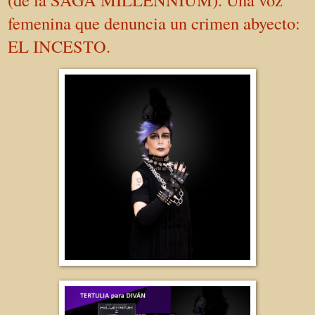
femenina que denuncia un crimen abyecto:
EL INCESTO.