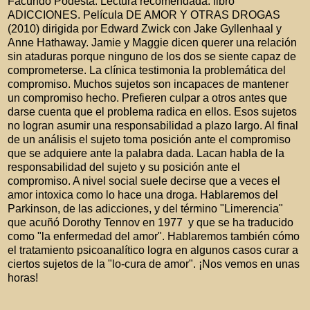
Facundo Podestá. Lectura recomendada: libro
ADICCIONES. Película DE AMOR Y OTRAS DROGAS
(2010) dirigida por Edward Zwick con Jake Gyllenhaal y
Anne Hathaway. Jamie y Maggie dicen querer una relación
sin ataduras porque ninguno de los dos se siente capaz de
comprometerse. La clínica testimonia la problemática del
compromiso. Muchos sujetos son incapaces de mantener
un compromiso hecho. Prefieren culpar a otros antes que
darse cuenta que el problema radica en ellos. Esos sujetos
no logran asumir una responsabilidad a plazo largo. Al final
de un análisis el sujeto toma posición ante el compromiso
que se adquiere ante la palabra dada. Lacan habla de la
responsabilidad del sujeto y su posición ante el
compromiso. A nivel social suele decirse que a veces el
amor intoxica como lo hace una droga. Hablaremos del
Parkinson, de las adicciones, y del término "Limerencia"
que acuñó Dorothy Tennov en 1977 y que se ha traducido
como "la enfermedad del amor". Hablaremos también cómo
el tratamiento psicoanalítico logra en algunos casos curar a
ciertos sujetos de la "lo-cura de amor". ¡Nos vemos en unas
horas!