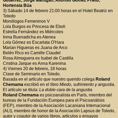
Gutiérrez, Jorge Marugán, Alfonso Gómez Prieto,
Hortensia Búa
3) Sábado 14 de febrero 21:00 horas en el Hotel Beatriz en
Toledo
Monólogos Femeninos V
Lola Burgos es Princesa de Eboli
Estrella Fernández
es Miércoles
Inma Buenadicha
es Atenea
Lola Gómez
es Escarlata O'Hara
Marian Higueras
es Juana de Arco
Belén Rico es Camille Claudel
Rosa Almoguera
es Isabel de Castilla
Cristina Jarque es Anna Karenina
4) Viernes 20 de febrero, 18 horas
Clase de Seminario en Toledo.
Basada en el artículo que nuestro querido colega
Roland
Chemama
escribió en el libro
Miedo, sufrimiento y angustia.
El artículo se titula:
La doble cara de la angustia
Roland Chemama
es psicoanalista en París, miembro del
bureau de la Fundación Europea para el Psicoanálisis
(FEP), miembro de la Asociación Lacaniana Internacional
(ALI), miembro de honor de la Asociación Lapsus de Toledo,
autor y coautor de varios libros, artículos y ensayos