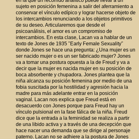
en la que un recorrido analítico puede llevar a un
sujeto en posición femenina a salir del aferramiento a
conservar el vínculo edípico y lograr hacerse objeto de
los intercambios renunciando a los objetos primitivos
de su deseo. Articularemos que desde el
psicoanálisis, el amor es un compromiso de
intercambios. En esta clase, Lacan va a hablar de un
texto de Jones de 1935 "Early Female Sexuality"
donde Jones se hace una pregunta: ¿Una mujer es un
ser nacido mujer o es un ser fabricado mujer? Jones
va a tomar una postura opuesta a la de Freud y va a
decir que la mujer es nacida mujer en su posición de
boca absorbente y chupadora. Jones plantea que la
niña alcanza su posición femenina por medio de una
fobia suscitada por la hostilidad y agresión hacia la
madre para más adelante entrar en la posición
vaginal. Lacan nos explica que Freud está en
desacuerdo con Jones porque para Freud hay un
vínculo pulsional en la fase fálica de la niña. Freud
dice que la entrada a la feminidad se realiza a partir
de una libido activa y a través de una decepción que
hace nacer una demanda que se dirige al personaje
paterno. Lacan no se adhiere a la postura de Jones