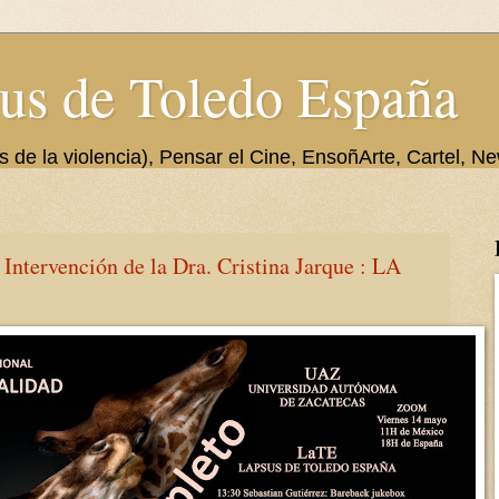
us de Toledo España
de la violencia), Pensar el Cine, EnsoñArte, Cartel, Ne
rvención de la Dra. Cristina Jarque : LA