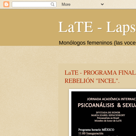
LaTE - Laps
Monólogos femeninos (las voces 
LaTE - PROGRAMA FINAL Inte
REBELIÓN "INCEL".