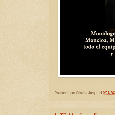
Publicado por
Cristina Jarque
el
9/21/20