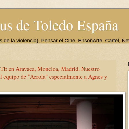
us de Toledo España
de la violencia), Pensar el Cine, EnsoñArte, Cartel, Ne
TE en Aravaca, Moncloa, Madrid. Nuestro
el equipo de "Acrola" especialmente a Agnes y