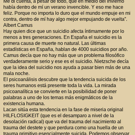
Me di cuenta, a pesar de todo, que en medio del invierno
había dentro de mí un verano invencible. Y eso me hace
feliz. Porque no importa lo duro que el mundo empuje en mi
contra, dentro de mí hay algo mejor empujando de
vuelta”.
Albert Camus
Hay quien dice que un suicidio afecta íntimamente por lo
menos a tres generaciones. En España el suicidio es la
primera causa de muerte no natural. Las últimas
estadísticas en España, hablan de 4000 suicidios por año.
Camus decía que no hay más que un problema filosófico
verdaderamente serio y ese es el suicidio. Nietzsche decía
que la idea del suicidio nos ayuda a pasar bien más de una
mala noche.
El psicoanálisis descubre que la tendencia suicida de los
seres humanos está presente toda la vida. La mirada
psicoanalítica se convierte en la posibilidad de poner
palabras a uno de los temas más enigmáticos de la
existencia humana.
Lacan sitúa esta tendencia en la fase de miseria original
HILFLOSIGKEIT (que es el desamparo a nivel de la
desolación radical) que va del trauma del nacimiento al
trauma del destete y que perdura como una huella de un
trauma primitivo esencialmente suicida. Podemos observar