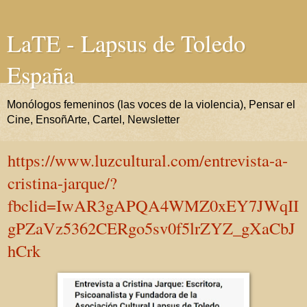
LaTE - Lapsus de Toledo
España
Monólogos femeninos (las voces de la violencia), Pensar el
Cine, EnsoñArte, Cartel, Newsletter
https://www.luzcultural.com/entrevista-a-
cristina-jarque/?
fbclid=IwAR3gAPQA4WMZ0xEY7JWqII
gPZaVz5362CERgo5sv0f5lrZYZ_gXaCbJ
hCrk