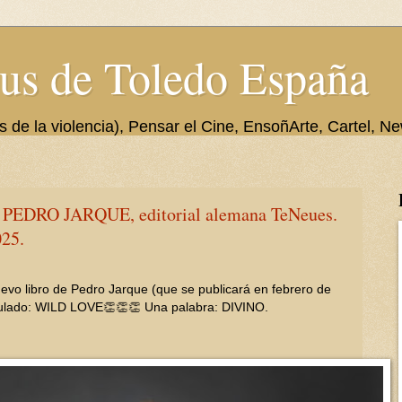
us de Toledo España
de la violencia), Pensar el Cine, EnsoñArte, Cartel, Ne
PEDRO JARQUE, editorial alemana TeNeues.
025.
uevo libro de Pedro Jarque (que se publicará en febrero de
itulado: WILD LOVE👏👏👏 Una palabra: DIVINO.