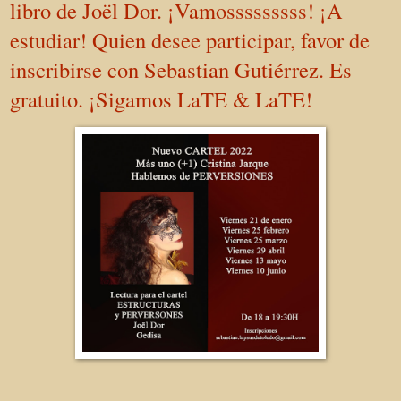
libro de Joël Dor. ¡Vamosssssssss! ¡A
estudiar! Quien desee participar, favor de
inscribirse con Sebastian Gutiérrez. Es
gratuito. ¡Sigamos LaTE & LaTE!