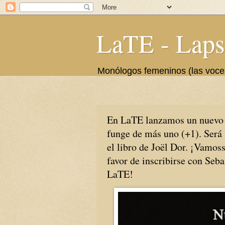
LaTE - Laps
Monólogos femeninos (las voces 
En LaTE lanzamos un nuevo 
funge de más uno (+1). Ser
el libro de Joël Dor. ¡Vamoss
favor de inscribirse con Seb
LaTE!