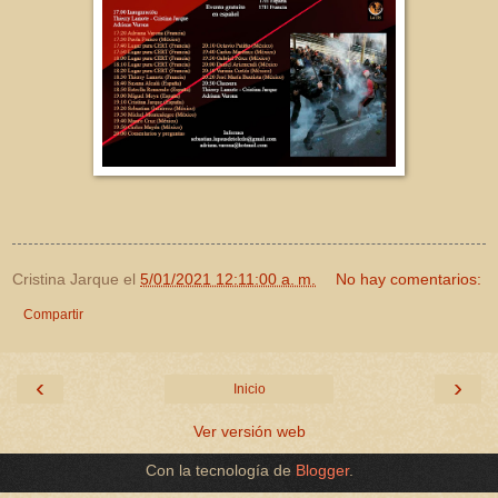
Cristina Jarque
el
5/01/2021 12:11:00 a. m.
No hay comentarios:
Compartir
‹
›
Inicio
Ver versión web
Con la tecnología de
Blogger
.