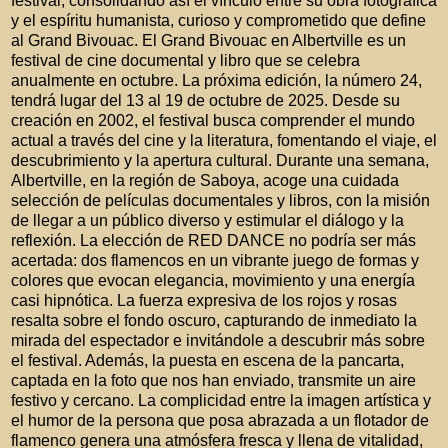
festival, consolidando así el vínculo entre su obra fotográfica
y el espíritu humanista, curioso y
comprometido que define
al Grand Bivouac. El Grand Bivouac en Albertville es un
festival de cine documental y libro que se celebra
anualmente en octubre. La próxima edición, la número 24,
tendrá lugar del 13 al 19 de octubre de 2025. Desde su
creación en 2002, el festival busca comprender el mundo
actual a través del cine y la literatura, fomentando el viaje, el
descubrimiento y la apertura cultural. Durante una semana,
Albertville, en la región de Saboya, acoge una cuidada
selección de películas documentales y libros, con la misión
de llegar a un público diverso y estimular el diálogo y la
reflexión. La elección de RED DANCE no podría ser más
acertada: dos flamencos en un vibrante juego de formas y
colores que evocan elegancia, movimiento y una energía
casi hipnótica. La fuerza expresiva de los rojos y rosas
resalta sobre el fondo oscuro, capturando de inmediato la
mirada del espectador e invitándole a descubrir más sobre
el festival. Además, la puesta en escena de la pancarta,
captada en la foto que nos han enviado, transmite un aire
festivo y cercano. La complicidad entre la imagen artística y
el humor de la persona que posa abrazada a un flotador de
flamenco genera una atmósfera fresca y llena de vitalidad,