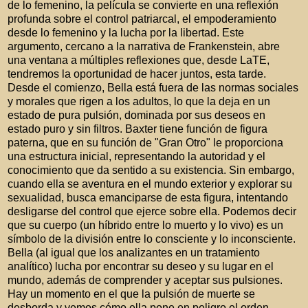
de lo femenino, la película se convierte en una reflexión
profunda sobre el control patriarcal, el empoderamiento
desde lo femenino y la lucha por la libertad. Este
argumento, cercano a la narrativa de Frankenstein, abre
una ventana a múltiples reflexiones que, desde LaTE,
tendremos la oportunidad de hacer juntos, esta tarde.
Desde el comienzo, Bella está fuera de las normas sociales
y morales que rigen a los adultos, lo que la deja en un
estado de pura pulsión, dominada por sus deseos en
estado puro y sin filtros. Baxter tiene función de figura
paterna, que en su función de "Gran Otro" le proporciona
una estructura inicial, representando la autoridad y el
conocimiento que da sentido a su existencia. Sin embargo,
cuando ella se aventura en el mundo exterior y explorar su
sexualidad, busca emanciparse de esta figura, intentando
desligarse del control que ejerce sobre ella. Podemos decir
que su cuerpo (un híbrido entre lo muerto y lo vivo) es un
símbolo de la división entre lo consciente y lo inconsciente.
Bella (al igual que los analizantes en un tratamiento
analítico) lucha por encontrar su deseo y su lugar en el
mundo, además de comprender y aceptar sus pulsiones.
Hay un momento en el que la pulsión de muerte se
desborda y vemos cómo ella pone en peligro el orden