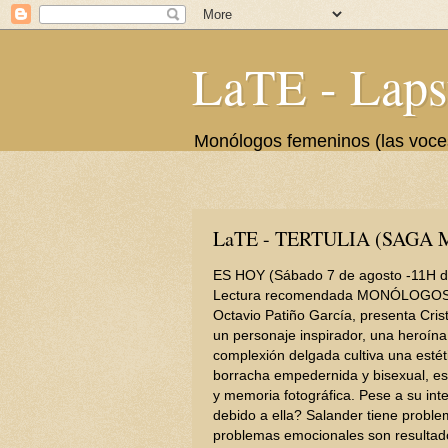
LaTE - Laps
Monólogos femeninos (las voces 
LaTE - TERTULIA (SAGA M
ES HOY (Sábado 7 de agosto -11H d
Lectura recomendada MONÓLOGOS 
Octavio Patiño García, presenta Cri
un personaje inspirador, una heroí
complexión delgada cultiva una estét
borracha empedernida y bisexual, es
y memoria fotográfica. Pese a su int
debido a ella? Salander tiene probl
problemas emocionales son resultado