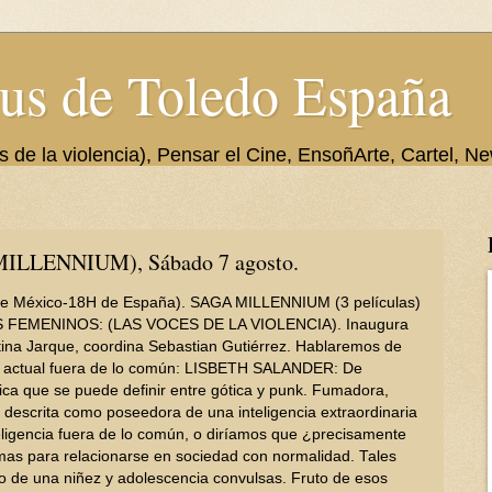
us de Toledo España
de la violencia), Pensar el Cine, EnsoñArte, Cartel, Ne
ILLENNIUM), Sábado 7 agosto.
e México-18H de España). SAGA MILLENNIUM (3 películas)
FEMENINOS: (LAS VOCES DE LA VIOLENCIA). Inaugura
stina Jarque, coordina Sebastian Gutiérrez. Hablaremos de
na actual fuera de lo común: LISBETH SALANDER: De
ica que se puede definir entre gótica y punk.​ Fumadora,
 descrita como poseedora de una inteligencia extraordinaria
eligencia fuera de lo común, o diríamos que ¿precisamente
emas para relacionarse en sociedad con normalidad. Tales
 de una niñez y adolescencia convulsas. Fruto de esos