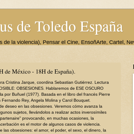
us de Toledo España
de la violencia), Pensar el Cine, EnsoñArte, Cartel, Ne
 de México - 18H de España).
a Cristina Jarque, coordina Sebastian Gutiérrez. Lectura
POSIBLE: OBSESIONES. Hablaremos de ESE OSCURO
 por Buñuel (1977). Basada en el libro del francés Pierre
Fernando Rey, Angela Molina y Carol Bouquet.
 de deseo en las obsesiones. Veremos cómo avanza la
gunos sujetos, llevándolos a realizar actos inverosímiles
 "partenaire" provocando, en muchas ocasiones, la
cerbación es el motor de algunos casos de violencia.
as obsesiones: el amor, el poder, el sexo, el dinero, la