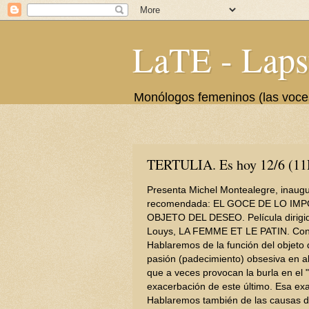
LaTE - Laps
Monólogos femeninos (las voces 
TERTULIA. Es hoy 12/6 (11H
Presenta Michel Montealegre, inaugur
recomendada: EL GOCE DE LO IM
OBJETO DEL DESEO. Película dirigida
Louys, LA FEMME ET LE PATIN. Con 
Hablaremos de la función del objeto
pasión (padecimiento) obsesiva en al
que a veces provocan la burla en el
exacerbación de este último. Esa exa
Hablaremos también de las causas de l