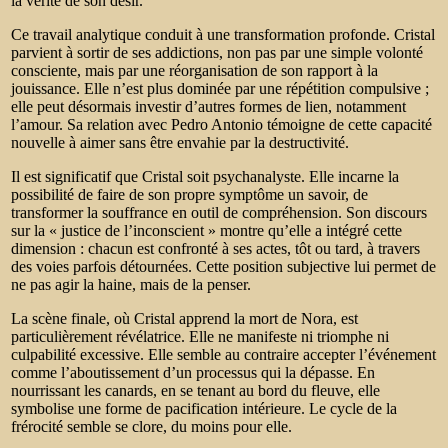
la vérité de son désir.
Ce travail analytique conduit à une transformation profonde. Cristal
parvient à sortir de ses addictions, non pas par une simple volonté
consciente, mais par une réorganisation de son rapport à la
jouissance. Elle n’est plus dominée par une répétition compulsive ;
elle peut désormais investir d’autres formes de lien, notamment
l’amour. Sa relation avec Pedro Antonio témoigne de cette capacité
nouvelle à aimer sans être envahie par la destructivité.
Il est significatif que Cristal soit psychanalyste. Elle incarne la
possibilité de faire de son propre symptôme un savoir, de
transformer la souffrance en outil de compréhension. Son discours
sur la « justice de l’inconscient » montre qu’elle a intégré cette
dimension : chacun est confronté à ses actes, tôt ou tard, à travers
des voies parfois détournées. Cette position subjective lui permet de
ne pas agir la haine, mais de la penser.
La scène finale, où Cristal apprend la mort de Nora, est
particulièrement révélatrice. Elle ne manifeste ni triomphe ni
culpabilité excessive.
Elle semble au contraire accepter l’événement
comme l’aboutissement d’un processus qui la dépasse.
En
nourrissant les canards, en se tenant au bord du fleuve, elle
symbolise une forme de pacification intérieure. Le cycle de la
frérocité semble se clore, du moins pour elle.