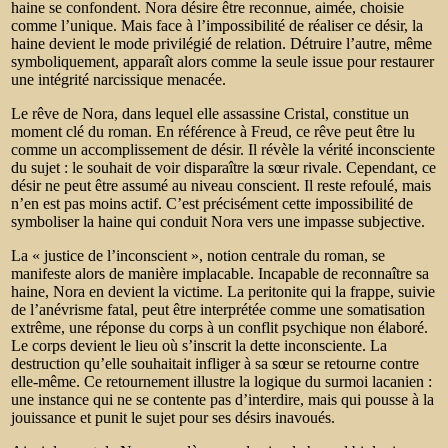
haine se confondent. Nora désire être reconnue, aimée, choisie
comme l’unique. Mais face à l’impossibilité de réaliser ce désir, la
haine devient le mode privilégié de relation.
Détruire l’autre, même
symboliquement, apparaît alors comme la seule issue pour restaurer
une intégrité narcissique menacée.
Le rêve de Nora, dans lequel elle assassine Cristal, constitue un
moment clé du roman. En référence à Freud, ce rêve peut être lu
comme un accomplissement de désir. Il révèle la vérité inconsciente
du sujet : le souhait de voir disparaître la sœur rivale.
Cependant, ce
désir ne peut être assumé au niveau conscient. Il reste refoulé, mais
n’en est pas moins actif. C’est précisément cette impossibilité de
symboliser la haine qui conduit Nora vers une impasse subjective.
La « justice de l’inconscient », notion centrale du roman, se
manifeste alors de manière implacable. Incapable de reconnaître sa
haine, Nora en devient la victime. La peritonite qui la frappe, suivie
de l’anévrisme fatal, peut être interprétée comme une somatisation
extrême, une réponse du corps à un conflit psychique non élaboré.
Le corps devient le lieu où s’inscrit la dette inconsciente. La
destruction qu’elle souhaitait infliger à sa sœur se retourne contre
elle-même. Ce retournement illustre la logique du surmoi lacanien :
une instance qui ne se contente pas d’interdire, mais qui pousse à la
jouissance et punit le sujet pour ses désirs inavoués.