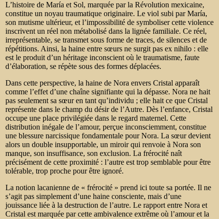
L’histoire de María et Sol, marquée par la Révolution mexicaine,
constitue un noyau traumatique originaire. Le viol subi par María,
son mutisme ultérieur, et l’impossibilité de symboliser cette violence
inscrivent un réel non métabolisé dans la lignée familiale. Ce réel,
irreprésentable, se transmet sous forme de traces, de silences et de
répétitions. Ainsi, la haine entre sœurs ne surgit pas ex nihilo : elle
est le produit d’un héritage inconscient où le traumatisme, faute
d’élaboration, se répète sous des formes déplacées.
Dans cette perspective, la haine de Nora envers Cristal apparaît
comme l’effet d’une chaîne signifiante qui la dépasse. Nora ne hait
pas seulement sa sœur en tant qu’individu ; elle hait ce que Cristal
représente dans le champ du désir de l’Autre.
Dès l’enfance, Cristal
occupe une place privilégiée dans le regard maternel. Cette
distribution inégale de l’amour, perçue inconsciemment, constitue
une blessure narcissique fondamentale pour Nora. La sœur devient
alors un double insupportable, un miroir qui renvoie à Nora son
manque, son insuffisance, son exclusion.
La frérocité naît
précisément de cette proximité : l’autre est trop semblable pour être
tolérable, trop proche pour être ignoré.
La notion lacanienne de « frérocité » prend ici toute sa portée. Il ne
s’agit pas simplement d’une haine consciente, mais d’une
jouissance liée à la destruction de l’autre. Le rapport entre Nora et
Cristal est marquée par cette ambivalence extrême où l’amour et la