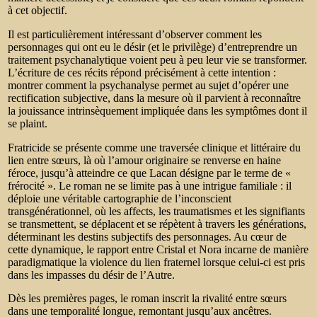
à cet objectif.
Il est particulièrement intéressant d’observer comment les
personnages qui ont eu le désir (et le privilège) d’entreprendre un
traitement psychanalytique voient peu à peu leur vie se transformer.
L’écriture de ces récits répond précisément à cette intention :
montrer comment la psychanalyse permet au sujet d’opérer une
rectification subjective, dans la mesure où il parvient à reconnaître
la jouissance intrinsèquement impliquée dans les symptômes dont il
se plaint.
Fratricide se présente comme une traversée clinique et littéraire du
lien entre sœurs, là où l’amour originaire se renverse en haine
féroce, jusqu’à atteindre ce que Lacan désigne par le terme de «
frérocité ». Le roman ne se limite pas à une intrigue familiale : il
déploie une véritable cartographie de l’inconscient
transgénérationnel, où les affects, les traumatismes et les signifiants
se transmettent, se déplacent et se répètent à travers les générations,
déterminant les destins subjectifs des personnages. Au cœur de
cette dynamique, le rapport entre Cristal et Nora incarne de manière
paradigmatique la violence du lien fraternel lorsque celui-ci est pris
dans les impasses du désir de l’Autre.
Dès les premières pages, le roman inscrit la rivalité entre sœurs
dans une temporalité longue, remontant jusqu’aux ancêtres.