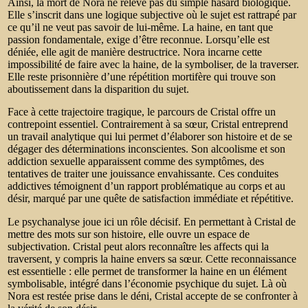
Ainsi, la mort de Nora ne relève pas du simple hasard biologique.
Elle s’inscrit dans une logique subjective où le sujet est rattrapé par
ce qu’il ne veut pas savoir de lui-même. La haine, en tant que
passion fondamentale, exige d’être reconnue. Lorsqu’elle est
déniée, elle agit de manière destructrice. Nora incarne cette
impossibilité de faire avec la haine, de la symboliser, de la traverser.
Elle reste prisonnière d’une répétition mortifère qui trouve son
aboutissement dans la disparition du sujet.
Face à cette trajectoire tragique, le parcours de Cristal offre un
contrepoint essentiel. Contrairement à sa sœur, Cristal entreprend
un travail analytique qui lui permet d’élaborer son histoire et de se
dégager des déterminations inconscientes.
Son alcoolisme et son
addiction sexuelle apparaissent comme des symptômes, des
tentatives de traiter une jouissance envahissante. Ces conduites
addictives témoignent d’un rapport problématique au corps et au
désir, marqué par une quête de satisfaction immédiate et répétitive.
Le psychanalyse joue ici un rôle décisif. En permettant à Cristal de
mettre des mots sur son histoire, elle ouvre un espace de
subjectivation. Cristal peut alors reconnaître les affects qui la
traversent, y compris la haine envers sa sœur. Cette reconnaissance
est essentielle : elle permet de transformer la haine en un élément
symbolisable, intégré dans l’économie psychique du sujet. Là où
Nora est restée prise dans le déni, Cristal accepte de se confronter à