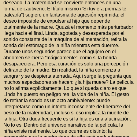
deseado. La maternidad se convierte entonces en una
forma de cautiverio. El título mismo (“Si tuviera piernas te
patearía”) sugiere un fantasma de agresión reprimida: el
deseo imposible de expulsar al hijo que depende
totalmente de la madre. Quuzá el momento más perturbador
llega hacia el final. Linda, agotada y desesperada por el
sonido constante de la máquina de alimentación, retira la
sonda del estómago de la niña mientras esta duerme.
Durante unos segundos parece que el agujero en el
abdomen se cierra “mágicamente”, como si la herida
desapareciera. Pero esa curación es solo una percepción
delirante de la madre. En realidad, la niña comienza a
sangrar y se despierta aterrada. Aquí surge la pregunta que
muchos espectadores se hacen: ¿la hija muere? La película
no lo afirma explícitamente. Lo que sí queda claro es que
Linda ha puesto en peligro real la vida de la niña. El gesto
de retirar la sonda es un acto ambivalente: puede
interpretarse como un intento inconsciente de liberarse del
peso de la maternidad, incluso si eso implica la muerte de
la hija. Otra duda frecuente es si la hija es una alucinación.
No lo es. Dentro del universo narrativo de la película, la
niña existe realmente. Lo que ocurre es distinto: la