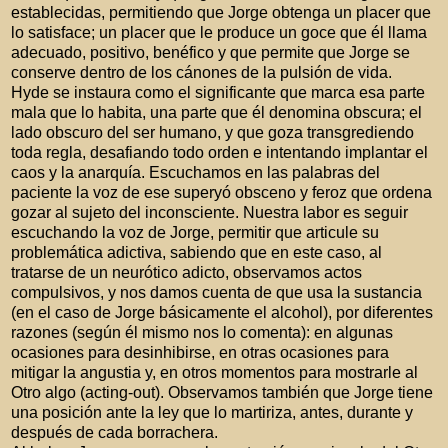
establecidas, permitiendo que Jorge obtenga un placer que
lo satisface; un placer que le produce un goce que él llama
adecuado, positivo, benéfico y que permite que Jorge se
conserve dentro de los cánones de la pulsión de vida.
Hyde se instaura como el significante que marca esa parte
mala que lo habita, una parte que él denomina obscura; el
lado obscuro del ser humano, y que goza transgrediendo
toda regla, desafiando todo orden e intentando implantar el
caos y la anarquía. Escuchamos en las palabras del
paciente la voz de ese superyó obsceno y feroz que ordena
gozar al sujeto del inconsciente. Nuestra labor es seguir
escuchando la voz de Jorge, permitir que articule su
problemática adictiva, sabiendo que en este caso, al
tratarse de un neurótico adicto, observamos actos
compulsivos, y nos damos cuenta de que usa la sustancia
(en el caso de Jorge básicamente el alcohol), por diferentes
razones (según él mismo nos lo comenta): en algunas
ocasiones para desinhibirse, en otras ocasiones para
mitigar la angustia y, en otros momentos para mostrarle al
Otro algo (acting-out). Observamos también que Jorge tiene
una posición ante la ley que lo martiriza, antes, durante y
después de cada borrachera.