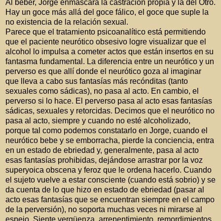
Al beber, Jorge enmascara la castración propia y la del Otro.
Hay un goce más allá del goce fálico, el goce que suple la
no existencia de la relación sexual.
Parece que el tratamiento psicoanalítico está permitiendo
que el paciente neurótico obsesivo logre visualizar que el
alcohol lo impulsa a cometer actos que están insertos en su
fantasma fundamental. La diferencia entre un neurótico y un
perverso es que allí donde el neurótico goza al imaginar
que lleva a cabo sus fantasías más recónditas (tanto
sexuales como sádicas), no pasa al acto. En cambio, el
perverso si lo hace. El perverso pasa al acto esas fantasías
sádicas, sexuales y retorcidas. Decimos que el neurótico no
pasa al acto, siempre y cuando no esté alcoholizado,
porque tal como podemos constatarlo en Jorge, cuando el
neurótico bebe y se emborracha, pierde la conciencia, entra
en un estado de ebriedad y, generalmente, pasa al acto
esas fantasías prohibidas, dejándose arrastrar por la voz
superyoica obscena y feroz que le ordena hacerlo. Cuando
el sujeto vuelve a estar consciente (cuando está sobrio) y se
da cuenta de lo que hizo en estado de ebriedad (pasar al
acto esas fantasías que se encuentran siempre en el campo
de la perversión), no soporta muchas veces ni mirarse al
espejo. Siente vergüenza, arrepentimiento, remordimientos.