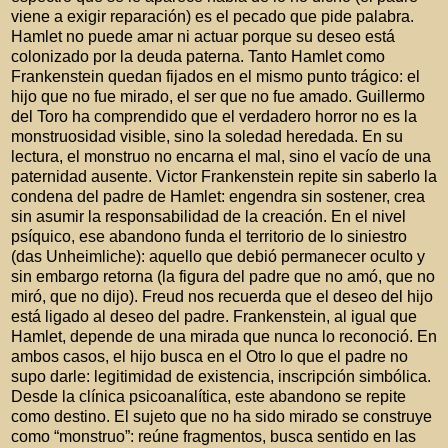
viene a exigir reparación) es el pecado que pide palabra.
Hamlet no puede amar ni actuar porque su deseo está
colonizado por la deuda paterna. Tanto Hamlet como
Frankenstein quedan fijados en el mismo punto trágico: el
hijo que no fue mirado, el ser que no fue amado. Guillermo
del Toro ha comprendido que el verdadero horror no es la
monstruosidad visible, sino la soledad heredada. En su
lectura, el monstruo no encarna el mal, sino el vacío de una
paternidad ausente. Victor Frankenstein repite sin saberlo la
condena del padre de Hamlet: engendra sin sostener, crea
sin asumir la responsabilidad de la creación. En el nivel
psíquico, ese abandono funda el territorio de lo siniestro
(das Unheimliche): aquello que debió permanecer oculto y
sin embargo retorna (la figura del padre que no amó, que no
miró, que no dijo). Freud nos recuerda que el deseo del hijo
está ligado al deseo del padre. Frankenstein, al igual que
Hamlet, depende de una mirada que nunca lo reconoció. En
ambos casos, el hijo busca en el Otro lo que el padre no
supo darle: legitimidad de existencia, inscripción simbólica.
Desde la clínica psicoanalítica, este abandono se repite
como destino. El sujeto que no ha sido mirado se construye
como “monstruo”: reúne fragmentos, busca sentido en las