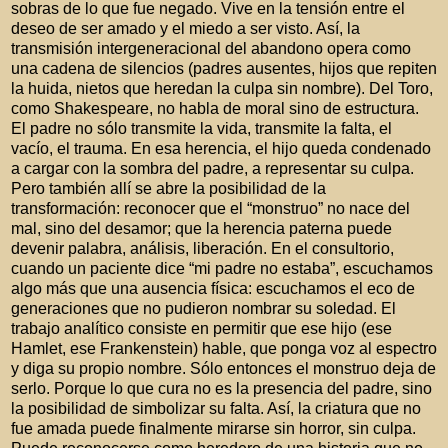
sobras de lo que fue negado. Vive en la tensión entre el
deseo de ser amado y el miedo a ser visto. Así, la
transmisión intergeneracional del abandono opera como
una cadena de silencios (padres ausentes, hijos que repiten
la huida, nietos que heredan la culpa sin nombre). Del Toro,
como Shakespeare, no habla de moral sino de estructura.
El padre no sólo transmite la vida, transmite la falta, el
vacío, el trauma. En esa herencia, el hijo queda condenado
a cargar con la sombra del padre, a representar su culpa.
Pero también allí se abre la posibilidad de la
transformación: reconocer que el “monstruo” no nace del
mal, sino del desamor; que la herencia paterna puede
devenir palabra, análisis, liberación. En el consultorio,
cuando un paciente dice “mi padre no estaba”, escuchamos
algo más que una ausencia física: escuchamos el eco de
generaciones que no pudieron nombrar su soledad. El
trabajo analítico consiste en permitir que ese hijo (ese
Hamlet, ese Frankenstein) hable, que ponga voz al espectro
y diga su propio nombre. Sólo entonces el monstruo deja de
serlo. Porque lo que cura no es la presencia del padre, sino
la posibilidad de simbolizar su falta. Así, la criatura que no
fue amada puede finalmente mirarse sin horror, sin culpa.