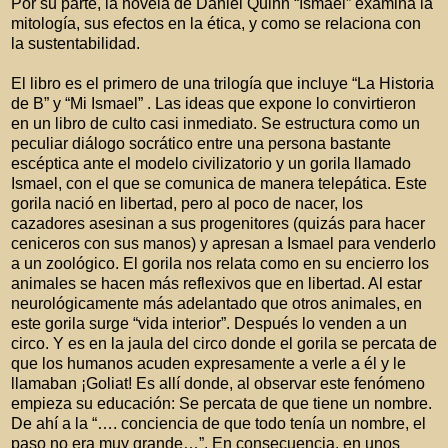
Por su parte, la novela de Daniel Quinn “Ismael” examina la
mitología, sus efectos en la ética, y como se relaciona con
la sustentabilidad.
El libro es el primero de una trilogía que incluye “La Historia
de B” y “Mi Ismael” . Las ideas que expone lo convirtieron
en un libro de culto casi inmediato. Se estructura como un
peculiar diálogo socrático entre una persona bastante
escéptica ante el modelo civilizatorio y un gorila llamado
Ismael, con el que se comunica de manera telepática. Este
gorila nació en libertad, pero al poco de nacer, los
cazadores asesinan a sus progenitores (quizás para hacer
ceniceros con sus manos) y apresan a Ismael para venderlo
a un zoológico. El gorila nos relata como en su encierro los
animales se hacen más reflexivos que en libertad. Al estar
neurológicamente más adelantado que otros animales, en
este gorila surge “vida interior”. Después lo venden a un
circo. Y es en la jaula del circo donde el gorila se percata de
que los humanos acuden expresamente a verle a él y le
llamaban ¡Goliat! Es allí donde, al observar este fenómeno
empieza su educación: Se percata de que tiene un nombre.
De ahí a la “…. conciencia de que todo tenía un nombre, el
paso no era muy grande…”. En consecuencia, en unos