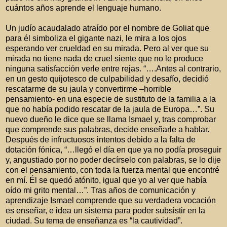
cuántos años aprende el lenguaje humano.
Un judío acaudalado atraído por el nombre de Goliat que
para él simboliza el gigante nazi, le mira a los ojos
esperando ver crueldad en su mirada. Pero al ver que su
mirada no tiene nada de cruel siente que no le produce
ninguna satisfacción verle entre rejas. “….Antes al contrario,
en un gesto quijotesco de culpabilidad y desafío, decidió
rescatarme de su jaula y convertirme –horrible
pensamiento- en una especie de sustituto de la familia a la
que no había podido rescatar de la jaula de Europa…”. Su
nuevo dueño le dice que se llama Ismael y, tras comprobar
que comprende sus palabras, decide enseñarle a hablar.
Después de infructuosos intentos debido a la falta de
dotación fónica, “…llegó el día en que ya no podía proseguir
y, angustiado por no poder decírselo con palabras, se lo dije
con el pensamiento, con toda la fuerza mental que encontré
en mí. Él se quedó atónito, igual que yo al ver que había
oído mi grito mental…”. Tras años de comunicación y
aprendizaje Ismael comprende que su verdadera vocación
es enseñar, e idea un sistema para poder subsistir en la
ciudad. Su tema de enseñanza es “la cautividad”.